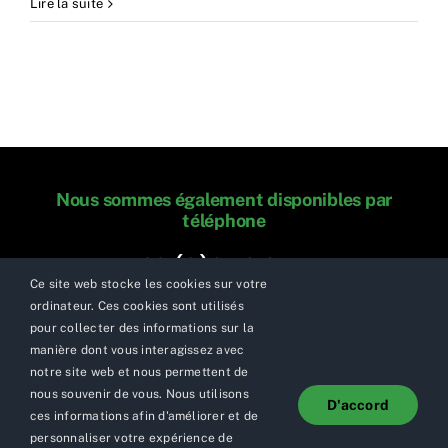
Diffuser
Lire la suite
les
parcours
sur
la
page
d’accueil
Nous sommes également disponibles par
téléphone
+33 (0)6 76 02 75 55
Ce site web stocke les cookies sur votre
ordinateur. Ces cookies sont utilisés
pour collecter des informations sur la
manière dont vous interagissez avec
notre site web et nous permettent de
nous souvenir de vous. Nous utilisons
D'accord
© Copyright 2015 - 2026 | HappyFuture
ces informations afin d'améliorer et de
personnaliser votre expérience de