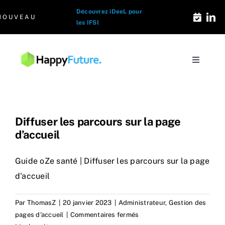
Passer
Découvrez iDeeL pour
NOUVEAU
au
les IFSI
contenu
Toggle
Navigati
Solutions e-formation
Les Signatures
Diffuser les parcours sur la page
d’accueil
Qui sommes-nous
Guide oZe santé | Diffuser les parcours sur la page
d'accueil
Le Blog Santé
Par
ThomasZ
|
20 janvier 2023
|
Administrateur
,
Gestion des
sur
pages d'accueil
|
Commentaires fermés
Contact