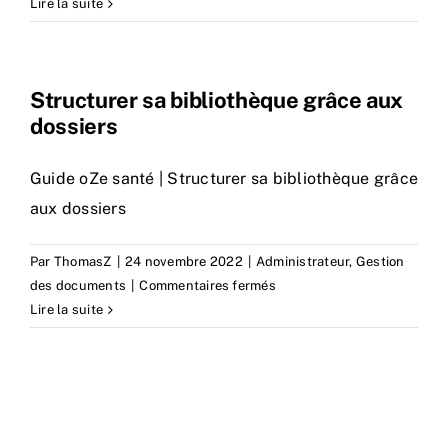
Créer
Lire la suite
un
nouveau
document
Structurer sa bibliothèque grâce aux
(Word,
dossiers
Excel,
PowerPoint)
Guide oZe santé | Structurer sa bibliothèque grâce
aux dossiers
Par
ThomasZ
|
24 novembre 2022
|
Administrateur
,
Gestion
sur
des documents
|
Commentaires fermés
Structurer
Lire la suite
sa
bibliothèque
grâce
aux
dossiers