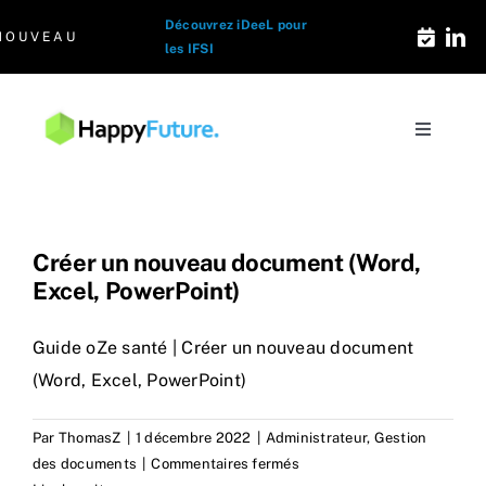
Passer
Découvrez iDeeL pour
NOUVEAU
au
les IFSI
contenu
Toggle
Navigati
Solutions e-formation
Les Signatures
Créer un nouveau document (Word,
Excel, PowerPoint)
Qui sommes-nous
Guide oZe santé | Créer un nouveau document
(Word, Excel, PowerPoint)
Le Blog Santé
Par
ThomasZ
|
1 décembre 2022
|
Administrateur
,
Gestion
sur
des documents
|
Commentaires fermés
Contact