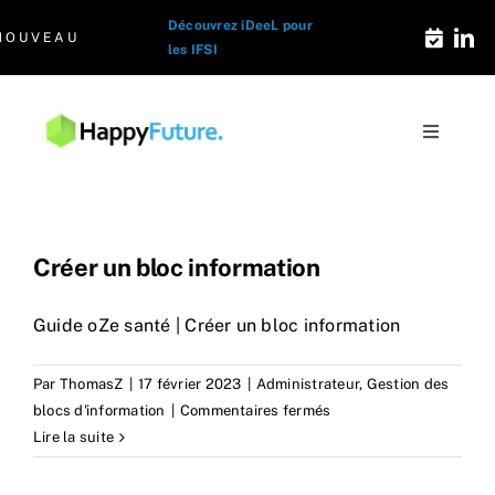
Passer
Découvrez iDeeL pour
NOUVEAU
au
les IFSI
contenu
Toggle
Navigati
Solutions e-formation
Les Signatures
Créer un bloc information
Guide oZe santé | Créer un bloc information
Qui sommes-nous
Par
ThomasZ
|
17 février 2023
|
Administrateur
,
Gestion des
Le Blog Santé
sur
blocs d'information
|
Commentaires fermés
Créer
Lire la suite
un
Contact
bloc