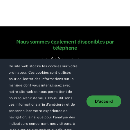
information
Nous sommes également disponibles par
téléphone
+33 (0)6 76 02 75 55
Ce site web stocke les cookies sur votre
ordinateur. Ces cookies sont utilisés
pour collecter des informations sur la
manière dont vous interagissez avec
notre site web et nous permettent de
nous souvenir de vous. Nous utilisons
D'accord
© Copyright 2015 - 2026 | HappyFuture
ces informations afin d'améliorer et de
personnaliser votre expérience de
navigation, ainsi que pour l'analyse des
Vers nos autres pages
indicateurs concernant nos visiteurs, à