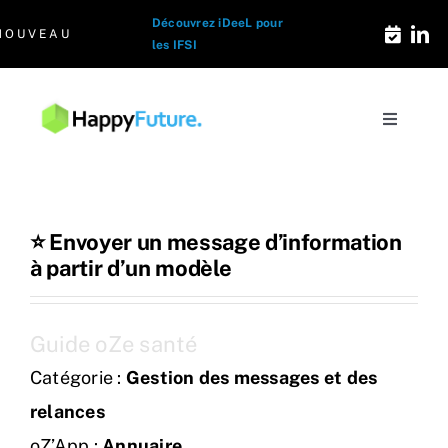
Passer
Découvrez iDeeL pour
NOUVEAU
au
les IFSI
contenu
Toggle
Navigati
Solutions e-formation
Les Signatures
⭐ Envoyer un message d’information
à partir d’un modèle
Qui sommes-nous
Guide oZe santé
Le Blog Santé
Catégorie :
Gestion des messages et des
relances
Contact
oZ’App :
Annuaire